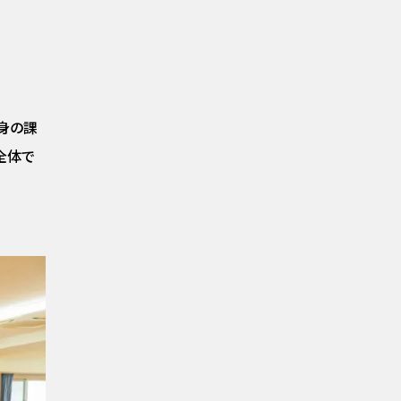
身の課
全体で